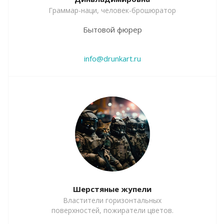
Граммар-наци, человек-брошюратор
Бытовой фюрер
info@drunkart.ru
Шерстяные жупели
Властители горизонтальных
поверхностей, пожиратели цветов.